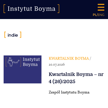
PL
/
ENG
[
]
indie
KWARTALNIK BOYMA
/
20.07.2026
Kwartalnik Boyma – nr
4 (26)/2025
Zespół Instytutu Boyma