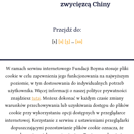
zwycięzcą Chiny
Przejdź do:
Stronicowanie
[1]
[2]
[3]
…
[22]
wpisów
W ramach serwisu internetowego Fundacji Boyma stosuje pliki
cookie w celu zapewnienia jego funkcjonowania na najwyższym
INSTYTUT BOYMA / Asian Century
Adres korespondencyjny: ul. Freta 11/5, 00-027 Warszawa
poziomie, w tym dostosowania do indywidualnych potrzeb
użytkownika. Więcej informacji o naszej polityce prywatności
Odwiedź nas w mediach społecznościowych:
znajdziesz
tutaj
. Możesz dokonać w każdym czasie zmiany
warunków przechowywania lub uzyskiwania dostępu do plików
cookie przy wykorzystaniu opcji dostępnych w przeglądarce
internetowej. Korzystanie z serwisu z ustawieniami przeglądarki
dopuszczającymi pozostawianie plików cookie oznacza, że
INSTYTUT BOYMA. WSZELKIE PRAWA ZASTRZEŻONE.
Polityka