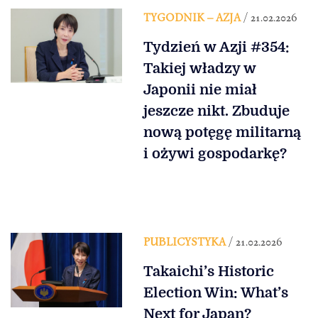
TYGODNIK – AZJA
/ 21.02.2026
Tydzień w Azji #354:
Takiej władzy w
Japonii nie miał
jeszcze nikt. Zbuduje
nową potęgę militarną
i ożywi gospodarkę?
PUBLICYSTYKA
/ 21.02.2026
Takaichi’s Historic
Election Win: What’s
Next for Japan?