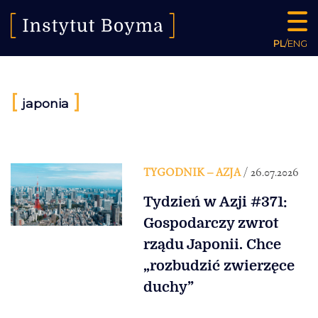
PL
/
ENG
[
]
japonia
TYGODNIK – AZJA
/ 26.07.2026
Tydzień w Azji #371:
Gospodarczy zwrot
rządu Japonii. Chce
„rozbudzić zwierzęce
duchy”