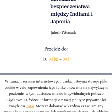
bezpieczeństwa
między Indiami i
Japonią
Jakub Witczak
Przejdź do:
Stronicowanie
[1]
[2]
[3]
…
[23]
wpisów
W ramach serwisu internetowego Fundacji Boyma stosuje pliki
cookie w celu zapewnienia jego funkcjonowania na najwyższym
INSTYTUT BOYMA / Asian Century
Adres korespondencyjny: ul. Freta 11/5, 00-027 Warszawa
poziomie, w tym dostosowania do indywidualnych potrzeb
użytkownika. Więcej informacji o naszej polityce prywatności
Odwiedź nas w mediach społecznościowych:
znajdziesz
tutaj
. Możesz dokonać w każdym czasie zmiany
warunków przechowywania lub uzyskiwania dostępu do plików