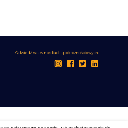
Odwiedź nas w mediach społecznościowych:
ia na najwyższym poziomie, w tym dostosowania do