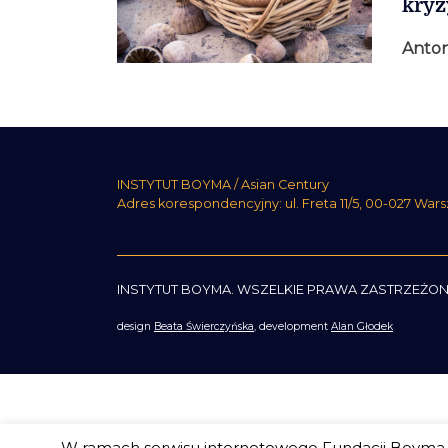
kry
Anton
INSTYTUT BOYMA / Asian Century
Adres korespondencyjny: ul. Freta 11/5, 00-027 War
INSTYTUT BOYMA. WSZELKIE PRAWA ZASTRZEŻON
design
Beata Świerczyńska
, development
Alan Głodek
W ramach serwisu internetowego Fundacji Boyma s