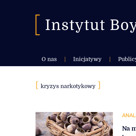
O nas
|
Inicjatywy
|
Public
[
]
kryzys narkotykowy
ANAL
Na m