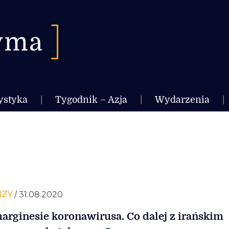
ystyka
|
Tygodnik – Azja
|
Wydarzenia
|
IZY
/ 31.08.2020
arginesie koronawirusa. Co dalej z irańskim