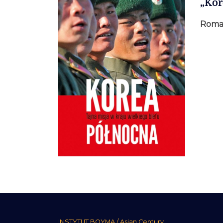
„Kor
Roma
INSTYTUT BOYMA / Asian Century