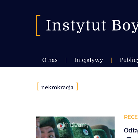
O nas
|
Inicjatywy
|
Public
[
]
nekrokracja
RECE
Odta