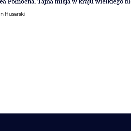
ea Północna. Tajna misja w kraju wielkiego bl
n Husarski