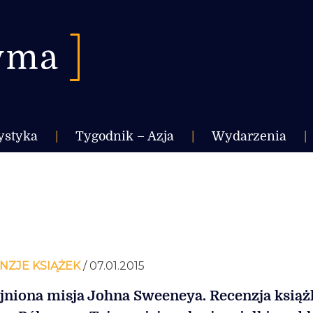
ystyka
|
Tygodnik – Azja
|
Wydarzenia
|
NZJE KSIĄŻEK
/ 07.01.2015
jniona misja Johna Sweeneya. Recenzja książ