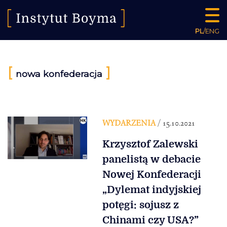
PL
/
ENG
[
]
nowa konfederacja
WYDARZENIA
/ 15.10.2021
Krzysztof Zalewski
panelistą w debacie
Nowej Konfederacji
„Dylemat indyjskiej
potęgi: sojusz z
Chinami czy USA?”