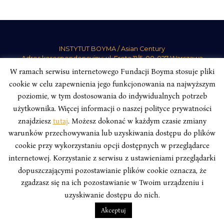
INSTYTUT BOYMA / Asian Century
Adres korespondencyjny: ul. Freta 11/5, 00-027 Warszawa
W ramach serwisu internetowego Fundacji Boyma stosuje pliki
Odwiedź nas w mediach społecznościowych:
cookie w celu zapewnienia jego funkcjonowania na najwyższym
poziomie, w tym dostosowania do indywidualnych potrzeb
użytkownika. Więcej informacji o naszej polityce prywatności
znajdziesz
tutaj
. Możesz dokonać w każdym czasie zmiany
warunków przechowywania lub uzyskiwania dostępu do plików
INSTYTUT BOYMA. WSZELKIE PRAWA ZASTRZEŻONE.
Polityka
cookie przy wykorzystaniu opcji dostępnych w przeglądarce
Prywatności Serwisu
Polityka Prywatności Fundacji
internetowej. Korzystanie z serwisu z ustawieniami przeglądarki
design
Beata Świerczyńska
, development
Alan Głodek
dopuszczającymi pozostawianie plików cookie oznacza, że
zgadzasz się na ich pozostawianie w Twoim urządzeniu i
uzyskiwanie dostępu do nich.
Akceptuj