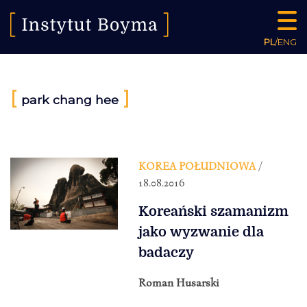
PL
/
ENG
[
]
park chang hee
KOREA POŁUDNIOWA
/
18.08.2016
Koreański szamanizm
jako wyzwanie dla
badaczy
Roman Husarski