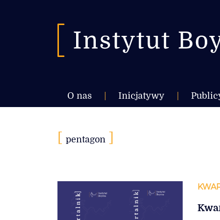
O nas
|
Inicjatywy
|
Public
[
]
pentagon
KWAR
Kwar