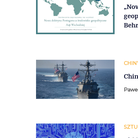
„Now
geop
Behr
CHIN
Chin
Pawe
SZTU