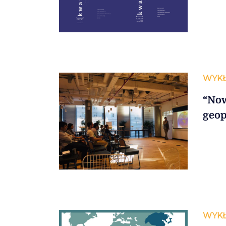
WYK
“Now
geop
WYK