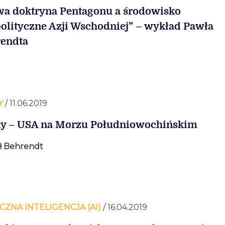
a doktryna Pentagonu a środowisko
olityczne Azji Wschodniej” – wykład Pawła
endta
Y
/ 11.06.2019
y – USA na Morzu Południowochińskim
ł Behrendt
CZNA INTELIGENCJA (AI)
/ 16.04.2019