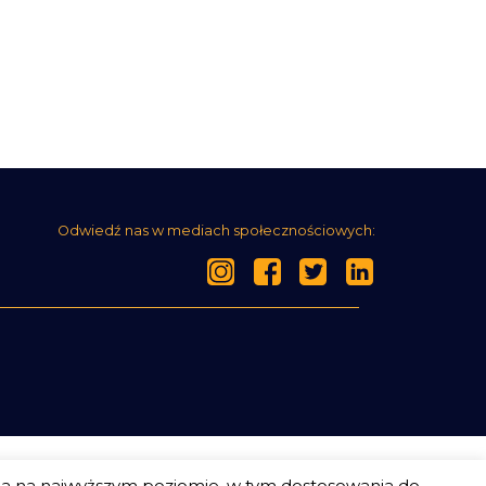
Odwiedź nas w mediach społecznościowych:
ia na najwyższym poziomie, w tym dostosowania do