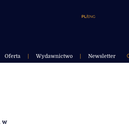
PL
/
ENG
Oferta
|
Wydawnictwo
|
Newsletter
i w