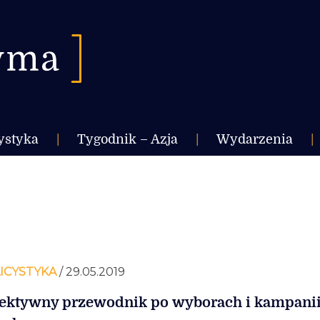
ystyka
|
Tygodnik – Azja
|
Wydarzenia
|
ICYSTYKA
/ 29.05.2019
ektywny przewodnik po wyborach i kampani