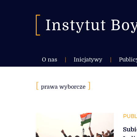
O nas
|
Inicjatywy
|
Public
[
]
prawa wyborcze
PUBL
Subi