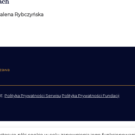
ach
alena Rybczyńska
szawa
E.
Polityka Prywatności Serwisu
Polityka Prywatności Fundacji
tosuje pliki cookie w celu zapewnienia jego funkcjonowan