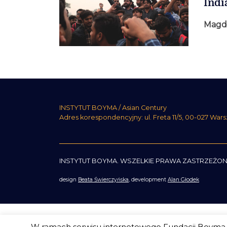
Indi
Magd
INSTYTUT BOYMA / Asian Century
Adres korespondencyjny: ul. Freta 11/5, 00-027 War
INSTYTUT BOYMA. WSZELKIE PRAWA ZASTRZEŻON
design
Beata Świerczyńska
, development
Alan Głodek
W ramach serwisu internetowego Fundacji Boyma s