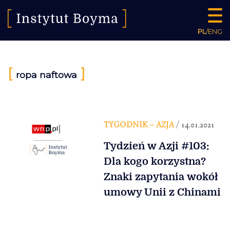
PL
/
ENG
[
]
ropa naftowa
TYGODNIK – AZJA
/ 14.01.2021
Tydzień w Azji #103:
Dla kogo korzystna?
Znaki zapytania wokół
umowy Unii z Chinami