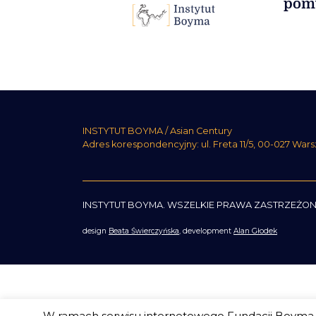
pomy
INSTYTUT BOYMA / Asian Century
Adres korespondencyjny: ul. Freta 11/5, 00-027 War
INSTYTUT BOYMA. WSZELKIE PRAWA ZASTRZEŻON
design
Beata Świerczyńska
, development
Alan Głodek
W ramach serwisu internetowego Fundacji Boyma s