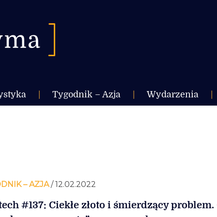
ystyka
|
Tygodnik – Azja
|
Wydarzenia
|
DNIK – AZJA
/ 12.02.2022
tech #137: Ciekłe złoto i śmierdzący problem.