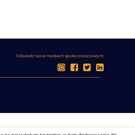
Odwiedź nas w mediach społecznościowych:
ia na najwyższym poziomie, w tym dostosowania do