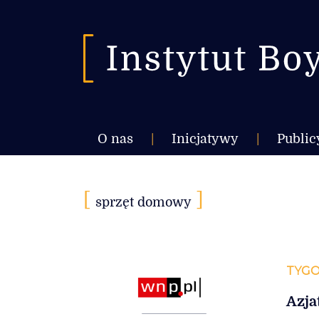
O nas
|
Inicjatywy
|
Public
[
]
sprzęt domowy
TYGO
Azja