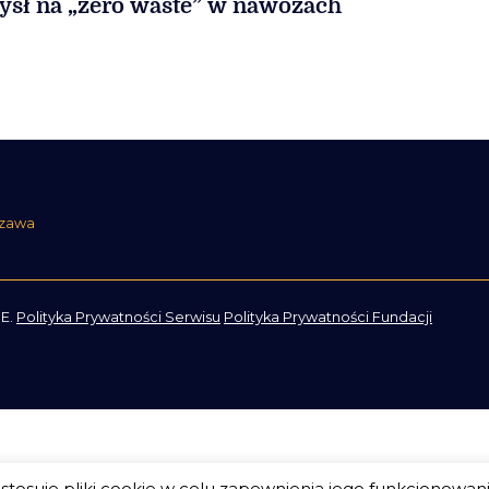
sł na „zero waste” w nawozach
szawa
E.
Polityka Prywatności Serwisu
Polityka Prywatności Fundacji
tosuje pliki cookie w celu zapewnienia jego funkcjonowan