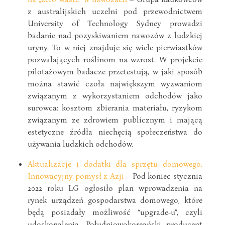
z australijskich uczelni pod przewodnictwem
University of Technology Sydney prowadzi
badanie nad pozyskiwaniem nawozów z ludzkiej
uryny. To w niej znajduje się wiele pierwiastków
pozwalających roślinom na wzrost. W projekcie
pilotażowym badacze przetestują, w jaki sposób
można stawić czoła największym wyzwaniom
związanym z wykorzystaniem odchodów jako
surowca: kosztom zbierania materiału, ryzykom
związanym ze zdrowiem publicznym i mającą
estetyczne źródła niechęcią społeczeństwa do
używania ludzkich odchodów.
Aktualizacje i dodatki dla sprzętu domowego.
Innowacyjny pomysł z Azji
– Pod koniec stycznia
2022 roku LG ogłosiło plan wprowadzenia na
rynek urządzeń gospodarstwa domowego, które
będą posiadały możliwość “upgrade-u”, czyli
udoskonalenia. Południowokoreański producent