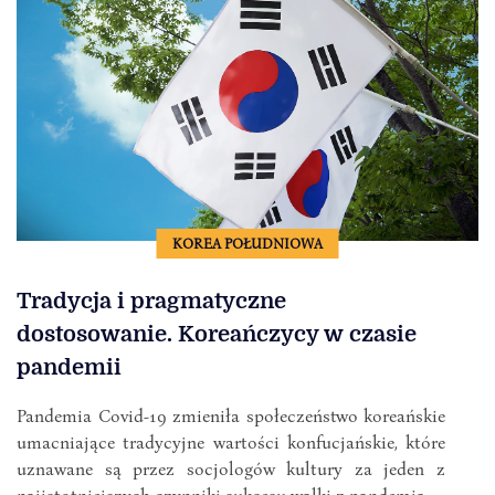
KOREA POŁUDNIOWA
Tradycja i pragmatyczne
dostosowanie. Koreańczycy w czasie
pandemii
Pandemia Covid-19 zmieniła społeczeństwo koreańskie
umacniające tradycyjne wartości konfucjańskie, które
uznawane są przez socjologów kultury za jeden z
najistotniejszych czynniki sukcesu walki z pandemią.