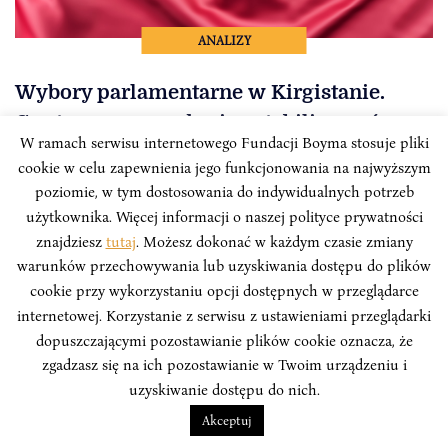
ANALIZY
Wybory parlamentarne w Kirgistanie.
Czy tym razem uda się ustabilizować
W ramach serwisu internetowego Fundacji Boyma stosuje pliki
system władzy?
cookie w celu zapewnienia jego funkcjonowania na najwyższym
poziomie, w tym dostosowania do indywidualnych potrzeb
Kiedy wszystkie oczy skierowane są na Kazachstan, w
użytkownika. Więcej informacji o naszej polityce prywatności
innym państwie Azji Centralnej sytuacja może być
znajdziesz
tutaj
. Możesz dokonać w każdym czasie zmiany
równie wybuchowa. 28 listopada odbyły się powtórzone
warunków przechowywania lub uzyskiwania dostępu do plików
wybory do kirgiskiego parlamentu. Poprzednie, które
cookie przy wykorzystaniu opcji dostępnych w przeglądarce
miały miejsce 4 października 2020 r., doprowadziły do
internetowej. Korzystanie z serwisu z ustawieniami przeglądarki
masowych wystąpień społecznych.
dopuszczającymi pozostawianie plików cookie oznacza, że
Jerzy Olędzki
zgadzasz się na ich pozostawianie w Twoim urządzeniu i
uzyskiwanie dostępu do nich.
Akceptuj