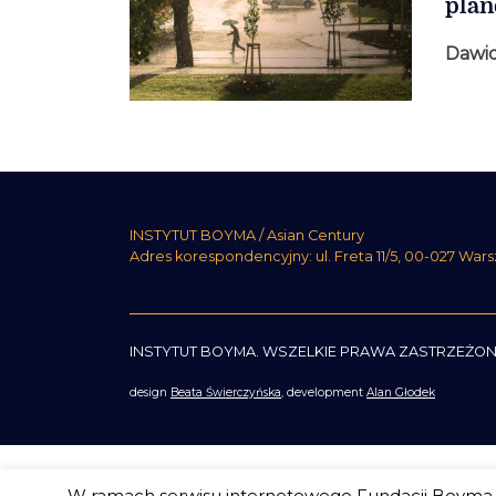
plan
Dawid
INSTYTUT BOYMA / Asian Century
Adres korespondencyjny: ul. Freta 11/5, 00-027 War
INSTYTUT BOYMA. WSZELKIE PRAWA ZASTRZEŻON
design
Beata Świerczyńska
, development
Alan Głodek
W ramach serwisu internetowego Fundacji Boyma s