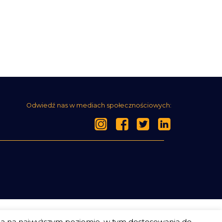
Odwiedź nas w mediach społecznościowych:
ia na najwyższym poziomie, w tym dostosowania do