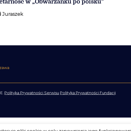
etarność w „Obwarzanku po polsku”
 Juraszek
szawa
E.
Polityka Prywatności Serwisu
Polityka Prywatności Fundacji
tosuje pliki cookie w celu zapewnienia jego funkcjonowan