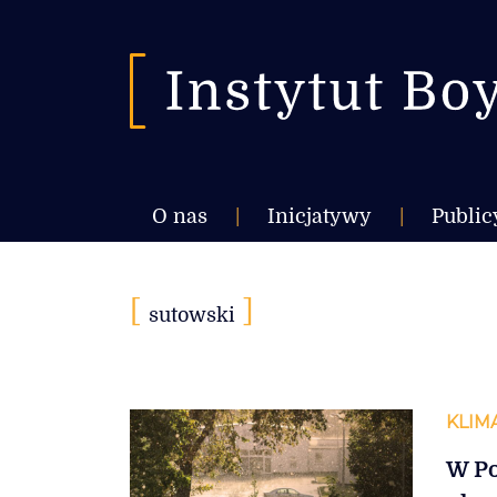
O nas
|
Inicjatywy
|
Public
[
]
sutowski
KLIM
W Po