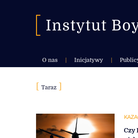
O nas
|
Inicjatywy
|
Public
[
]
Taraz
KAZA
Czy 