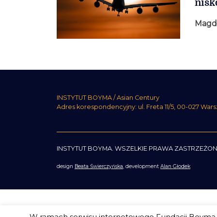
nisk
Magda
INSTYTUT BOYMA / Asian Century
Adres korespondencyjny: ul. Freta 11/5, 00-027 War
INSTYTUT BOYMA. WSZELKIE PRAWA ZASTRZEŻON
design
Beata Świerczyńska
, development
Alan Głodek
W ramach serwisu internetowego Fundacji Boyma s