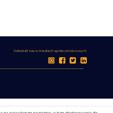
Odwiedź nas w mediach społecznościowych:
ia na najwyższym poziomie, w tym dostosowania do