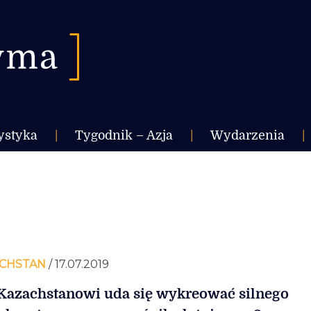
ystyka
|
Tygodnik – Azja
|
Wydarzenia
|
CHSTAN
/ 17.07.2019
Kazachstanowi uda się wykreować silnego