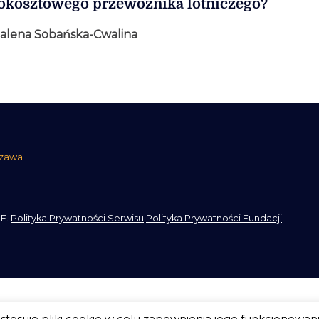
okosztowego przewoźnika lotniczego?
lena Sobańska-Cwalina
szawa
E.
Polityka Prywatności Serwisu
Polityka Prywatności Fundacji
tosuje pliki cookie w celu zapewnienia jego funkcjonowan