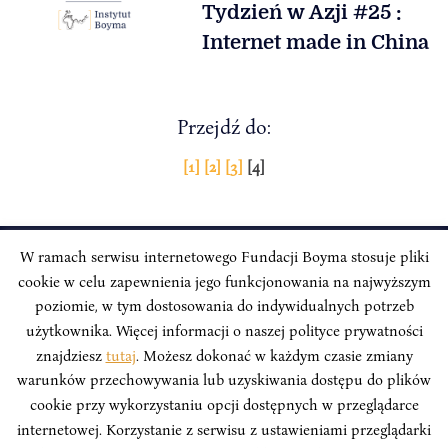
Tydzień w Azji #25 :
Internet made in China
Przejdź do:
Stronicowanie
[1]
[2]
[3]
[4]
wpisów
W ramach serwisu internetowego Fundacji Boyma stosuje pliki
cookie w celu zapewnienia jego funkcjonowania na najwyższym
INSTYTUT BOYMA / Asian Century
Adres korespondencyjny: ul. Freta 11/5, 00-027 Warszawa
poziomie, w tym dostosowania do indywidualnych potrzeb
użytkownika. Więcej informacji o naszej polityce prywatności
Odwiedź nas w mediach społecznościowych:
znajdziesz
tutaj
. Możesz dokonać w każdym czasie zmiany
warunków przechowywania lub uzyskiwania dostępu do plików
cookie przy wykorzystaniu opcji dostępnych w przeglądarce
internetowej. Korzystanie z serwisu z ustawieniami przeglądarki