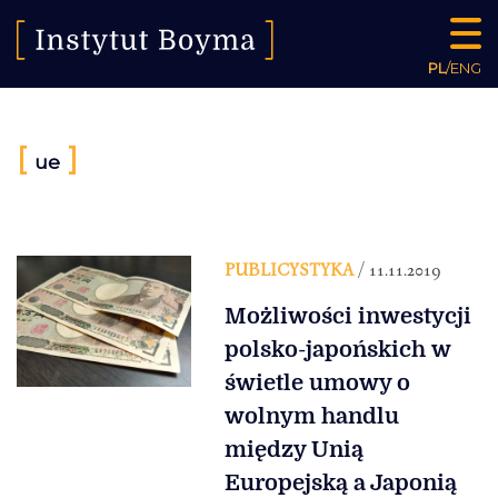
PL
/
ENG
[
]
ue
PUBLICYSTYKA
/ 11.11.2019
Możliwości inwestycji
polsko-japońskich w
świetle umowy o
wolnym handlu
między Unią
Europejską a Japonią