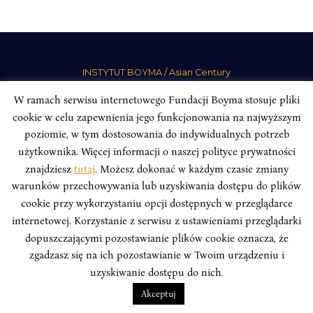
INSTYTUT BOYMA / Asian Century
Adres korespondencyjny: ul. Freta 11/5, 00-027 Warszawa
W ramach serwisu internetowego Fundacji Boyma stosuje pliki
Odwiedź nas w mediach społecznościowych:
cookie w celu zapewnienia jego funkcjonowania na najwyższym
poziomie, w tym dostosowania do indywidualnych potrzeb
użytkownika. Więcej informacji o naszej polityce prywatności
znajdziesz
tutaj
. Możesz dokonać w każdym czasie zmiany
warunków przechowywania lub uzyskiwania dostępu do plików
INSTYTUT BOYMA. WSZELKIE PRAWA ZASTRZEŻONE.
Polityka
cookie przy wykorzystaniu opcji dostępnych w przeglądarce
Prywatności Serwisu
Polityka Prywatności Fundacji
internetowej. Korzystanie z serwisu z ustawieniami przeglądarki
design
Beata Świerczyńska
, development
Alan Głodek
dopuszczającymi pozostawianie plików cookie oznacza, że
zgadzasz się na ich pozostawianie w Twoim urządzeniu i
uzyskiwanie dostępu do nich.
Akceptuj