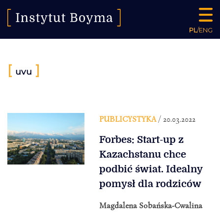
PL
/
ENG
[
]
uvu
PUBLICYSTYKA
/ 20.03.2022
Forbes: Start-up z
Kazachstanu chce
podbić świat. Idealny
pomysł dla rodziców
Magdalena Sobańska-Cwalina