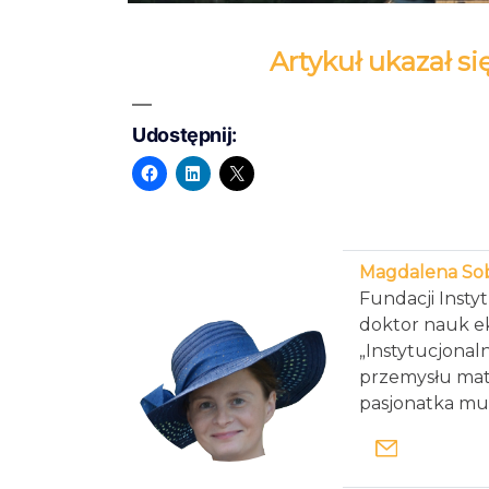
Artykuł ukazał s
Udostępnij:
Magdalena So
Fundacji Insty
doktor nauk e
„Instytucjonal
przemysłu mat
pasjonatka muz