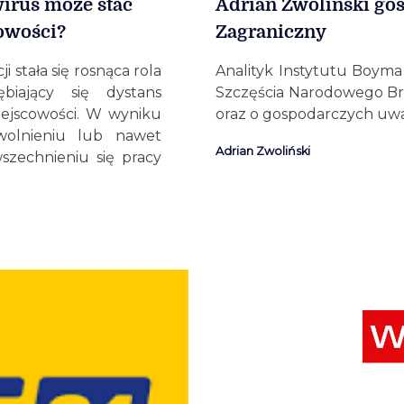
wirus może stać
Adrian Zwoliński go
cowości?
Zagraniczny
 stała się rosnąca rola
Analityk Instytutu Boyma
biający się dystans
Szczęścia Narodowego Bru
iejscowości. W wyniku
oraz o gospodarczych uw
olnieniu lub nawet
Adrian Zwoliński
szechnieniu się pracy