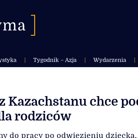
ystyka
|
Tygodnik – Azja
|
Wydarzenia
|
 z Kazachstanu chce po
dla rodziców
my do pracy po odwiezieniu dziecka