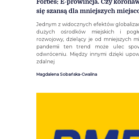
Forbes: E-prowincja. Czy korona
się szansą dla mniejszych miejs
Jednym z widocznych efektów globalizacji
dużych ośrodków miejskich i pogłę
rozwojowy, dzielący je od mniejszych m
pandemii ten trend może ulec spow
odwróceniu. Między innymi dzięki upow
zdalnej
Magdalena Sobańska-Cwalina