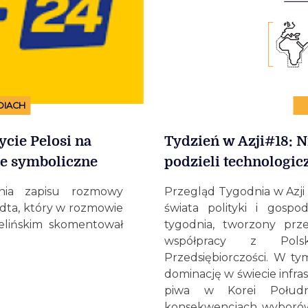
DIACH
cie Pelosi na
Tydzień w Azji#18: N
ie symboliczne
podzieli technologic
nia zapisu rozmowy
Przegląd Tygodnia w Azji 
dta, który w rozmowie
świata polityki i gospo
lińskim skomentował
tygodnia, tworzony prz
współpracy z Polsk
Przedsiębiorczości. W t
dominację w świecie infra
piwa w Korei Połudn
konsekwencjach wyborów w