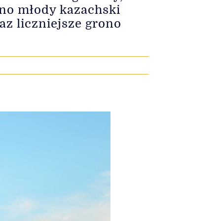
wno młody kazachski
z liczniejsze grono