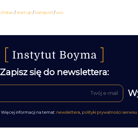
achstan
/
start up
/
transport
/
uvu
Zapisz się do newslettera:
Więcej informacji na temat:
newslettera
,
polityki prywatności serwisu