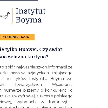
TYGODNIK – AZJA
ie tylko Huawei. Czy świat
zna żelazna kurtyna?
to zbiór najważniejszych informacji ze
darki państw azjatyckich mijającego
ez analityków Instytutu Boyma we
im Towarzystwem Wspierania
ym numerze piszemy o konkurencji o
struktury cyfrowej, sukcesie polskiego
iowej, wyborach w Indonezji i
 Australii oraz napływie inwestycji