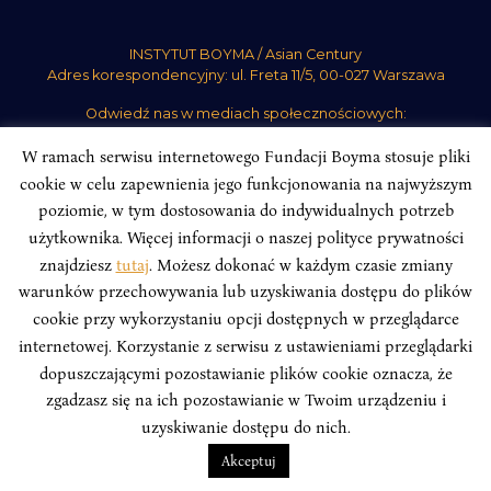
INSTYTUT BOYMA / Asian Century
Adres korespondencyjny: ul. Freta 11/5, 00-027 Warszawa
Odwiedź nas w mediach społecznościowych:
W ramach serwisu internetowego Fundacji Boyma stosuje pliki
cookie w celu zapewnienia jego funkcjonowania na najwyższym
poziomie, w tym dostosowania do indywidualnych potrzeb
użytkownika. Więcej informacji o naszej polityce prywatności
INSTYTUT BOYMA. WSZELKIE PRAWA ZASTRZEŻONE.
Polityka
znajdziesz
tutaj
. Możesz dokonać w każdym czasie zmiany
Prywatności Serwisu
Polityka Prywatności Fundacji
warunków przechowywania lub uzyskiwania dostępu do plików
design
Beata Świerczyńska
, development
Alan Głodek
cookie przy wykorzystaniu opcji dostępnych w przeglądarce
internetowej. Korzystanie z serwisu z ustawieniami przeglądarki
dopuszczającymi pozostawianie plików cookie oznacza, że
zgadzasz się na ich pozostawianie w Twoim urządzeniu i
uzyskiwanie dostępu do nich.
Akceptuj