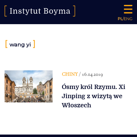
PL
/
ENG
[
]
wang yi
CHINY
/ 16.04.2019
Ósmy król Rzymu. Xi
Jinping z wizytą we
Włoszech