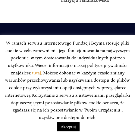
Patrycja Pendrakowska
INSTYTUT BOYMA / Asian Century
W ramach serwisu internetowego Fundacji Boyma stosuje pliki
Adres korespondencyjny: ul. Freta 11/5, 00-027 Warszawa
cookie w celu zapewnienia jego funkcjonowania na najwyższym
Odwiedź nas w mediach społecznościowych:
poziomie, w tym dostosowania do indywidualnych potrzeb
użytkownika. Więcej informacji o naszej polityce prywatności
znajdziesz
tutaj
. Możesz dokonać w każdym czasie zmiany
warunków przechowywania lub uzyskiwania dostępu do plików
cookie przy wykorzystaniu opcji dostępnych w przeglądarce
INSTYTUT BOYMA. WSZELKIE PRAWA ZASTRZEŻONE.
Polityka
internetowej. Korzystanie z serwisu z ustawieniami przeglądarki
Prywatności Serwisu
Polityka Prywatności Fundacji
dopuszczającymi pozostawianie plików cookie oznacza, że
zgadzasz się na ich pozostawianie w Twoim urządzeniu i
design
Beata Świerczyńska
, development
Alan Głodek
uzyskiwanie dostępu do nich.
Akceptuj