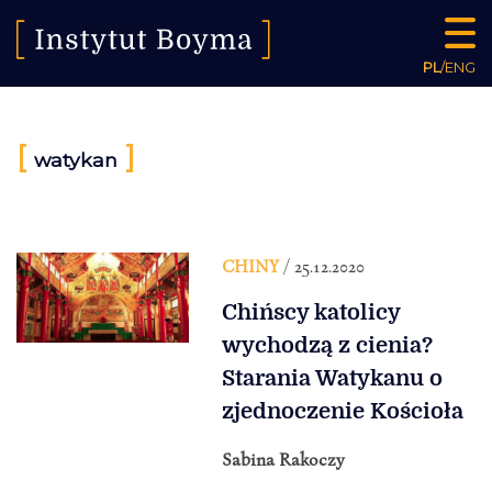
PL
/
ENG
[
]
watykan
CHINY
/ 25.12.2020
Chińscy katolicy
wychodzą z cienia?
Starania Watykanu o
zjednoczenie Kościoła
Sabina Rakoczy