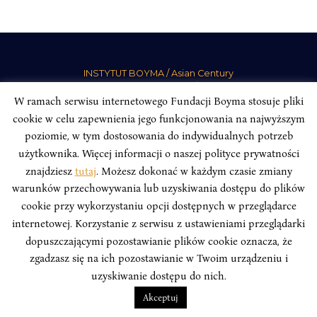
INSTYTUT BOYMA / Asian Century
Adres korespondencyjny: ul. Freta 11/5, 00-027 Warszawa
W ramach serwisu internetowego Fundacji Boyma stosuje pliki
Odwiedź nas w mediach społecznościowych:
cookie w celu zapewnienia jego funkcjonowania na najwyższym
poziomie, w tym dostosowania do indywidualnych potrzeb
użytkownika. Więcej informacji o naszej polityce prywatności
znajdziesz
tutaj
. Możesz dokonać w każdym czasie zmiany
warunków przechowywania lub uzyskiwania dostępu do plików
INSTYTUT BOYMA. WSZELKIE PRAWA ZASTRZEŻONE.
Polityka
cookie przy wykorzystaniu opcji dostępnych w przeglądarce
Prywatności Serwisu
Polityka Prywatności Fundacji
internetowej. Korzystanie z serwisu z ustawieniami przeglądarki
design
Beata Świerczyńska
, development
Alan Głodek
dopuszczającymi pozostawianie plików cookie oznacza, że
zgadzasz się na ich pozostawianie w Twoim urządzeniu i
uzyskiwanie dostępu do nich.
Akceptuj