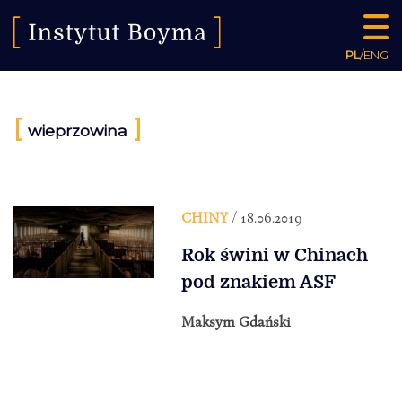
PL
/
ENG
[
]
wieprzowina
CHINY
/ 18.06.2019
Rok świni w Chinach
pod znakiem ASF
Maksym Gdański