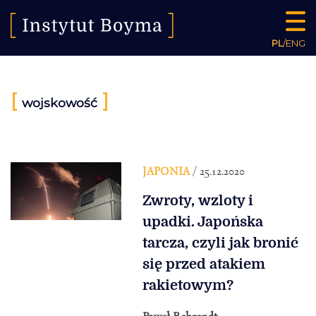
PL
/
ENG
[
]
wojskowość
JAPONIA
/ 25.12.2020
Zwroty, wzloty i
upadki. Japońska
tarcza, czyli jak bronić
się przed atakiem
rakietowym?