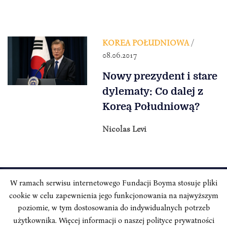
KOREA POŁUDNIOWA
/
08.06.2017
Nowy prezydent i stare
dylematy: Co dalej z
Koreą Południową?
Nicolas Levi
W ramach serwisu internetowego Fundacji Boyma stosuje pliki
cookie w celu zapewnienia jego funkcjonowania na najwyższym
INSTYTUT BOYMA / Asian Century
Adres korespondencyjny: ul. Freta 11/5, 00-027 Warszawa
poziomie, w tym dostosowania do indywidualnych potrzeb
użytkownika. Więcej informacji o naszej polityce prywatności
Odwiedź nas w mediach społecznościowych: