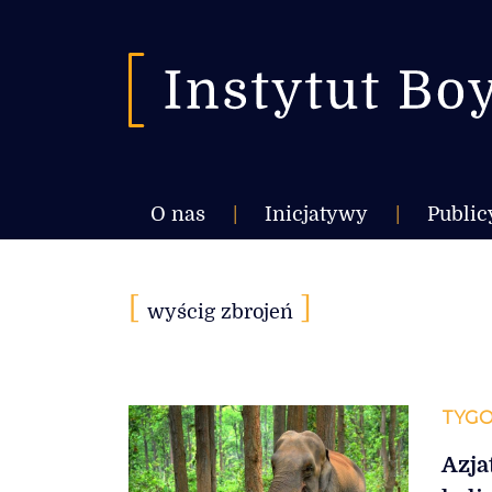
O nas
|
Inicjatywy
|
Public
[
]
wyścig zbrojeń
TYGO
Azja