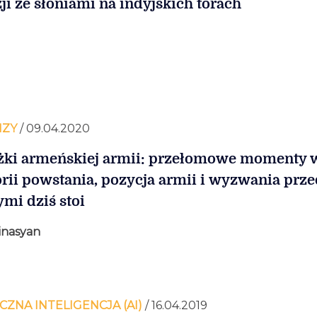
zji ze słoniami na indyjskich torach
IZY
/ 09.04.2020
żki armeńskiej armii: przełomowe momenty 
orii powstania, pozycja armii i wyzwania prze
ymi dziś stoi
inasyan
CZNA INTELIGENCJA (AI)
/ 16.04.2019