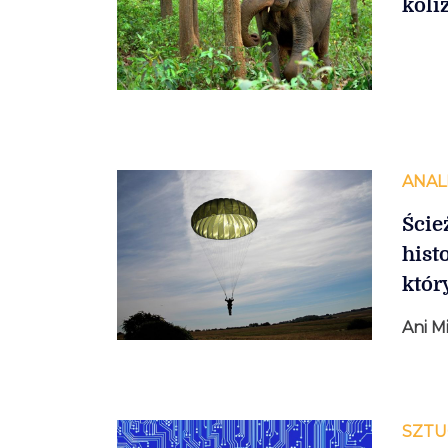
koli
ANAL
Ście
hist
któr
Ani M
SZTU