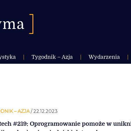
ystyka
|
Tygodnik – Azja
|
Wydarzenia
|
DNIK – AZJA
/ 22.12.2023
tech #219: Oprogramowanie pomoże w unikn