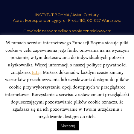
INSTYTUT BOYMA / Asian Century
Adres korespondencyjny: ul. Freta 11/5, 00-027 Warszawa
Odwiedź nas w mediach społecznościowych:
W ramach serwisu internetowego Fundacji Boyma stosuje pliki
cookie w celu zapewnienia jego funkcjonowania na najwyższym
poziomie, w tym dostosowania do indywidualnych potrzeb
użytkownika. Więcej informacji o naszej polityce prywatności
INSTYTUT BOYMA. WSZELKIE PRAWA ZASTRZEŻONE.
Polityka
znajdziesz
tutaj
. Możesz dokonać w każdym czasie zmiany
Prywatności Serwisu
Polityka Prywatności Fundacji
warunków przechowywania lub uzyskiwania dostępu do plików
design
Beata Świerczyńska
, development
Alan Głodek
cookie przy wykorzystaniu opcji dostępnych w przeglądarce
internetowej. Korzystanie z serwisu z ustawieniami przeglądarki
dopuszczającymi pozostawianie plików cookie oznacza, że
zgadzasz się na ich pozostawianie w Twoim urządzeniu i
uzyskiwanie dostępu do nich.
Akceptuj