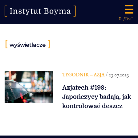
PL
/
ENG
[
]
wyświetlacze
TYGODNIK – AZJA
/ 23.07.2023
Azjatech #198:
Japończycy badają, jak
kontrolować deszcz