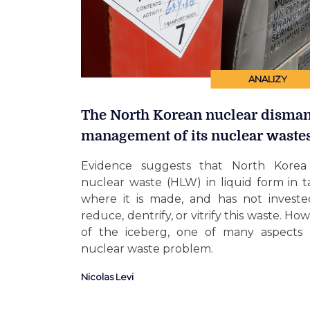
ANALIZY
The North Korean nuclear disman
management of its nuclear waste
Evidence suggests that North Korea s
nuclear waste (HLW) in liquid form in 
where it is made, and has not invested
reduce, dentrify, or vitrify this waste. Howe
of the iceberg, one of many aspects
nuclear waste problem.
Nicolas Levi