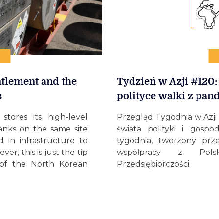
tlement and the
Tydzień w Azji #120: 
s
polityce walki z pan
tores its high-level
Przegląd Tygodnia w Azji 
tanks on the same site
świata polityki i gospo
 in infrastructure to
tygodnia, tworzony prz
ver, this is just the tip
współpracy z Polsk
 of the North Korean
Przedsiębiorczości.