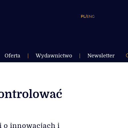
PL
/
ENG
Oferta
|
Wydawnictwo
|
Newsletter
kontrolować
i o innowacjach i