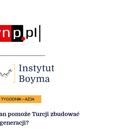
TYGODNIK – AZJA
stan pomoże Turcji zbudować
generacji?