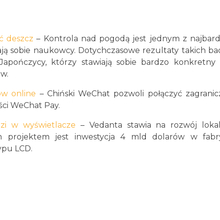
ć deszcz
– Kontrola nad pogodą jest jednym z najbard
iają sobie naukowcy. Dotychczasowe rezultaty takich b
apończycy, którzy stawiają sobie bardzo konkretny 
ew.
ów online
– Chiński WeChat pozwoli połączyć zagrani
ści WeChat Pay.
zi w wyświetlacze
– Vedanta stawia na rozwój lokal
ym projektem jest inwestycja 4 mld dolarów w fabr
typu LCD.