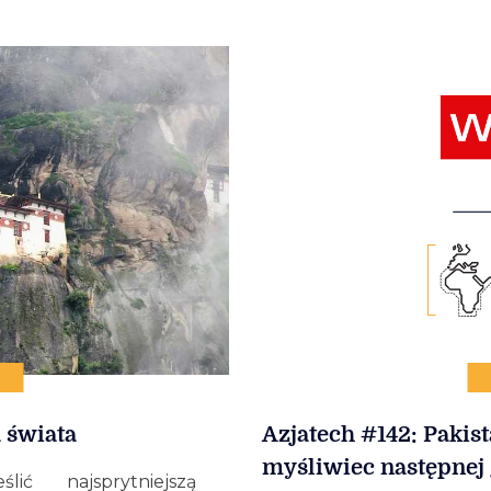
 świata
Azjatech #142: Paki
myśliwiec następnej 
ić najsprytniejszą