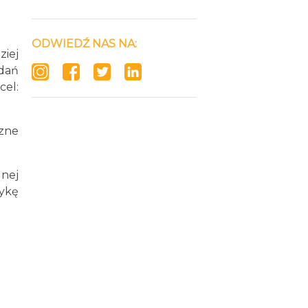
ODWIEDŹ NAS NA:
ziej
adań
cel:
czne
nej
ykę