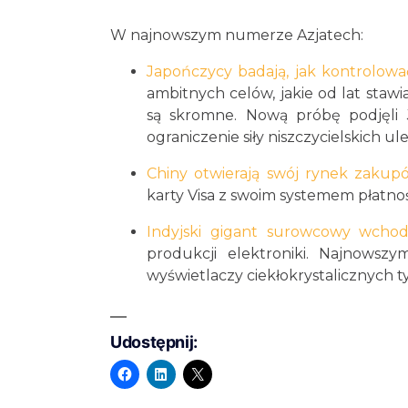
W najnowszym numerze Azjatech:
Japończycy badają, jak kontrolowa
ambitnych celów, jakie od lat staw
są skromne. Nową próbę podjęli J
ograniczenie siły niszczycielskich ul
Chiny otwierają swój rynek zakup
karty Visa z swoim systemem płatno
Indyjski gigant surowcowy wchod
produkcji elektroniki. Najnowsz
wyświetlaczy ciekłokrystalicznych 
Udostępnij: