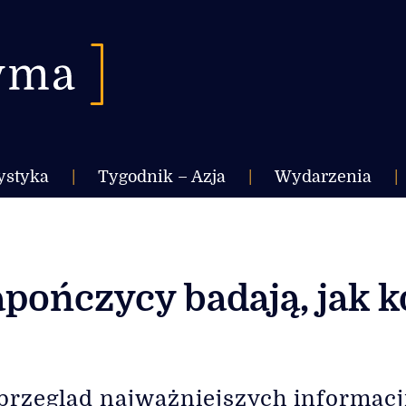
ystyka
|
Tygodnik – Azja
|
Wydarzenia
|
apończycy badają, jak 
przegląd najważniejszych informacj