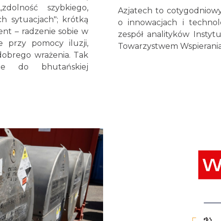
zdolność szybkiego,
Azjatech to cotygodniowy
h sytuacjach"; krótką
o innowacjach i technol
ent – radzenie sobie w
zespół analityków Insty
 przy pomocy iluzji,
Towarzystwem Wspierania 
dobrego wrażenia. Tak
le do bhutańskiej