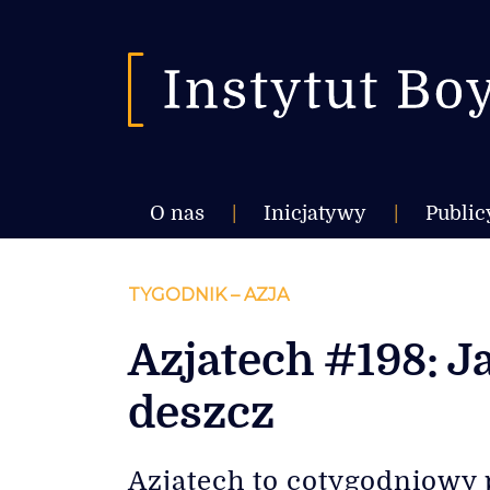
O nas
|
Inicjatywy
|
Public
TYGODNIK – AZJA
Azjatech #198: J
deszcz
Azjatech to cotygodniowy 