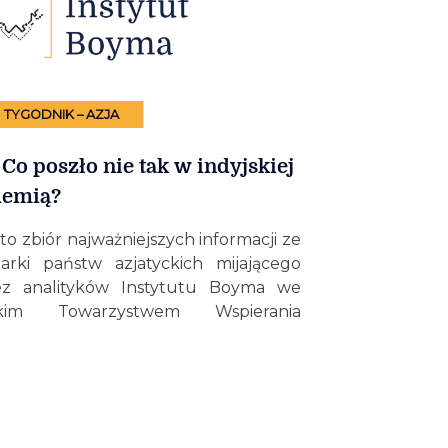
TYGODNIK – AZJA
Co poszło nie tak w indyjskiej
demią?
to zbiór najważniejszych informacji ze
darki państw azjatyckich mijającego
ez analityków Instytutu Boyma we
im Towarzystwem Wspierania