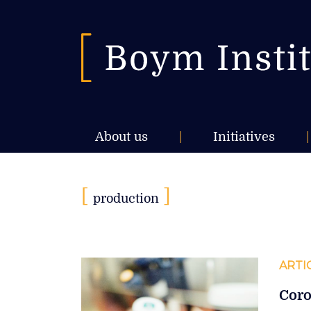
About us
|
Initiatives
|
[
]
production
ARTI
Coro