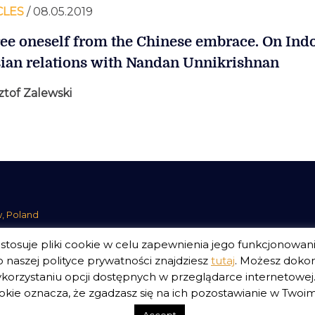
CLES
/ 08.05.2019
ree oneself from the Chinese embrace. On Ind
ian relations with Nandan Unnikrishnan
ztof Zalewski
w, Poland
tosuje pliki cookie w celu zapewnienia jego funkcjonowan
 naszej polityce prywatności znajdziesz
tutaj
. Możesz doko
korzystaniu opcji dostępnych w przeglądarce internetowej. 
ści Serwisu
Polityka Prywatności Fundacji
kie oznacza, że zgadzasz się na ich pozostawianie w Twoim 