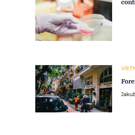
cont
VIET
Fore
Jakub