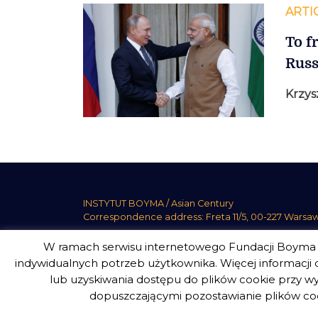
ARTI
To f
Russ
Krzys
INSTYTUT BOYMA / Asian Century
Correspondence address: Freta 11/5, 00-227 Warsa
W ramach serwisu internetowego Fundacji Boyma s
indywidualnych potrzeb użytkownika. Więcej informacji o
lub uzyskiwania dostępu do plików cookie przy wy
Boym Institute. All right reserved.
Polityka Prywatno
dopuszczającymi pozostawianie plików coo
design
Beata Świerczyńska
, development
Alan Głodek