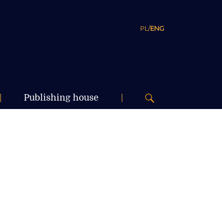
PL
/
ENG
|
Publishing house
|