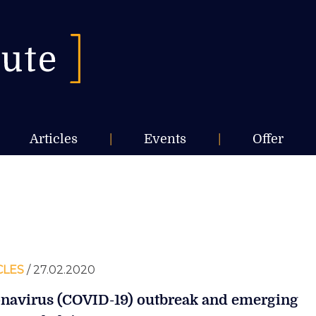
Articles
|
Events
|
Offer
CLES
/ 27.02.2020
navirus (COVID-19) outbreak and emerging