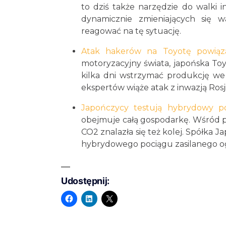
to dziś także narzędzie do walki 
dynamicznie zmieniających się
reagować na tę sytuację.
Atak hakerów na Toyotę powiąza
motoryzacyjny świata, japońska Toy
kilka dni wstrzymać produkcję we 
ekspertów wiąże atak z inwazją Rosji
Japończycy testują hybrydowy p
obejmuje całą gospodarkę. Wśród p
CO2 znalazła się też kolej. Spółka J
hybrydowego pociągu zasilanego 
Udostępnij: