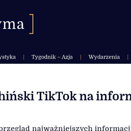
ystyka
|
Tygodnik – Azja
|
Wydarzenia
|
hiński TikTok na infor
przegląd najważniejszych informacj