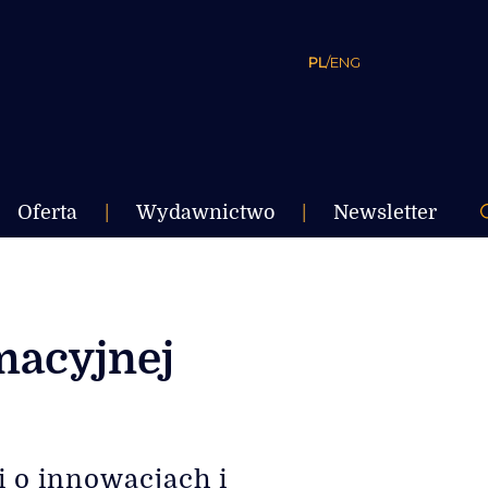
PL
/
ENG
Oferta
|
Wydawnictwo
|
Newsletter
macyjnej
i o innowacjach i