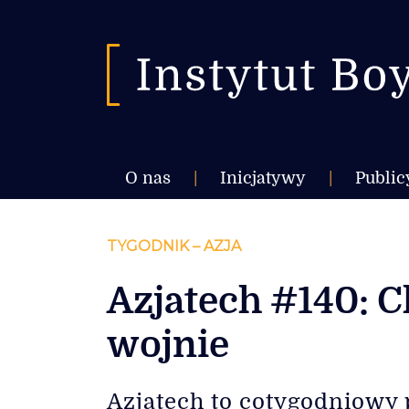
O nas
|
Inicjatywy
|
Public
TYGODNIK – AZJA
Azjatech #140: C
wojnie
Azjatech to cotygodniowy 