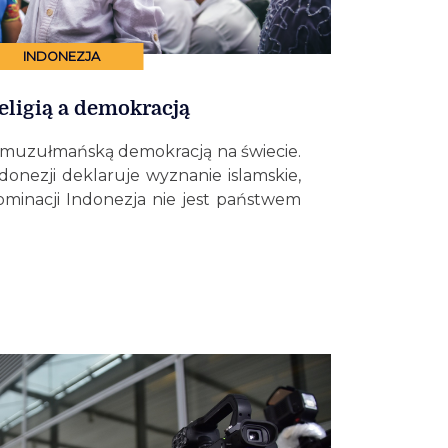
INDONEZJA
eligią a demokracją
ą muzułmańską demokracją na świecie.
onezji deklaruje wyznanie islamskie,
ominacji Indonezja nie jest państwem