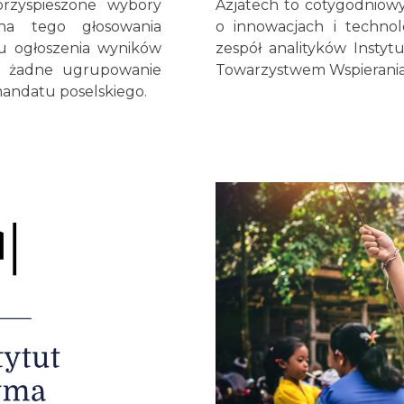
 przyspieszone wybory
Azjatech to cotygodniowy
zna tego głosowania
o innowacjach i technol
u ogłoszenia wyników
zespół analityków Insty
h żadne ugrupowanie
Towarzystwem Wspierania 
andatu poselskiego.