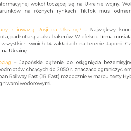
informacyjnej wokół toczącej się na Ukrainie wojny. W
 warunków na różnych rynkach TikTok musi odmien
ny z inwazją Rosji na Ukrainę?
– Największy konc
ota, padł ofiarą ataku hakerów. W efekcie firma musiał
wszystkich swoich 14 zakładach na terenie Japonii. C
 na Ukrainę.
ociąg
– Japońskie dążenie do osiągnięcia bezemisyjn
odmiotów chcących do 2050 r. znacząco ograniczyć em
apan Railway East (JR East) rozpocznie w marcu testy Hyb
ogniwami wodorowymi.