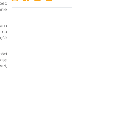
obec
nie
ern
a na
zęść
ości
isję
ari,