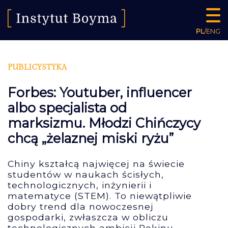
PL
/
ENG
PUBLICYSTYKA
Forbes: Youtuber, influencer
albo specjalista od
marksizmu. Młodzi Chińczycy
chcą „żelaznej miski ryżu”
Chiny kształcą najwięcej na świecie
studentów w naukach ścisłych,
technologicznych, inżynierii i
matematyce (STEM). To niewątpliwie
dobry trend dla nowoczesnej
gospodarki, zwłaszcza w obliczu
technologicznych ambicji Pekinu.