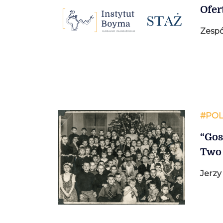
Ofer
Zespó
#POL
“Gos
Two
Jerzy