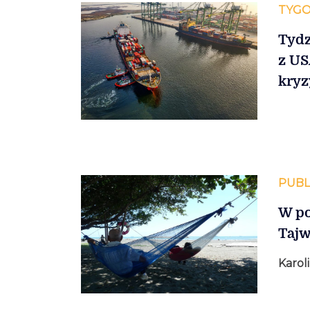
TYGO
Tydz
z US
kryz
PUBL
W po
Taj
Karol