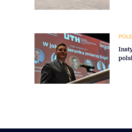
POLS
Inst
pols
Stronicowanie
wpisów