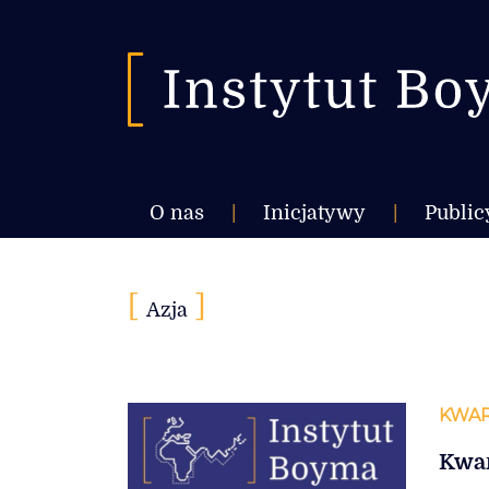
O nas
|
Inicjatywy
|
Public
[
]
Azja
KWAR
Kwar