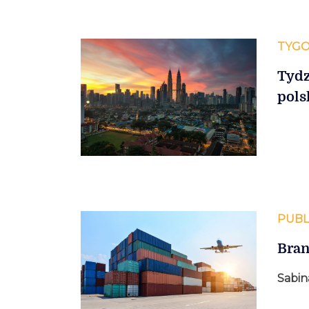
TYGO
Tydz
pols
PUBL
Bran
Sabin