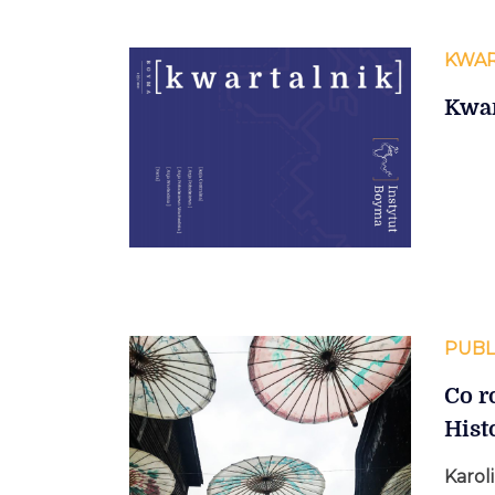
KWAR
Kwar
PUBL
Co r
Hist
Karol