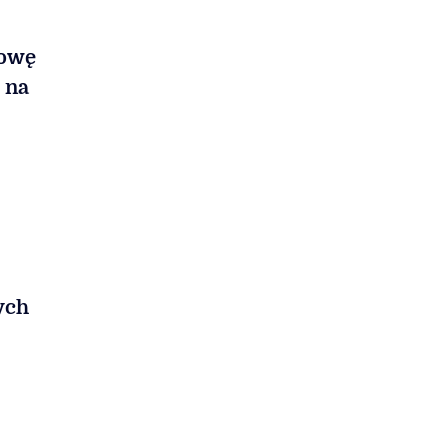
mowę
 na
ych