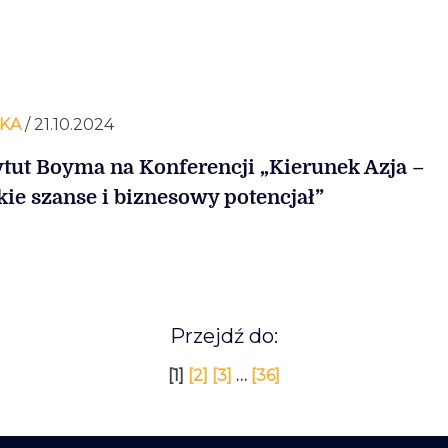
KA
/ 21.10.2024
ytut Boyma na Konferencji „Kierunek Azja –
kie szanse i biznesowy potencjał”
Przejdź do:
[1]
[2]
[3]
…
[36]