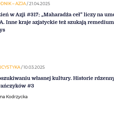
DNIK – AZJA
/ 21.04.2025
ień w Azji #317: „Maharadża ceł” liczy na u
A. Inne kraje azjatyckie też szukają remedium
ys
ICYSTYKA
/ 10.03.2025
szukiwaniu własnej kultury. Historie rdzenn
wańczyków #3
ina Kodrzycka