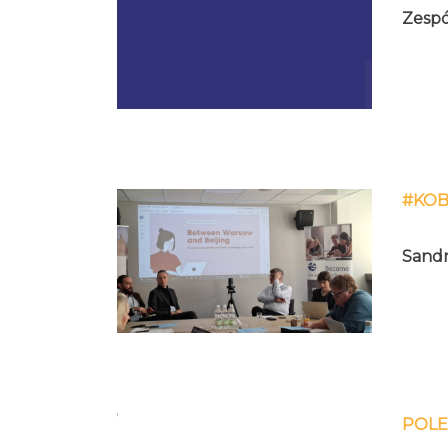
Zespó
#KOB
Sandr
POL