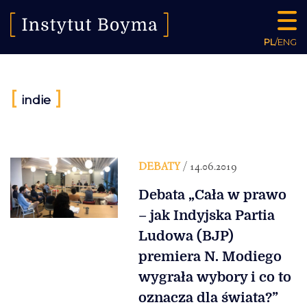
PL
/
ENG
[
]
indie
DEBATY
/ 14.06.2019
Debata „Cała w prawo
– jak Indyjska Partia
Ludowa (BJP)
premiera N. Modiego
wygrała wybory i co to
oznacza dla świata?”