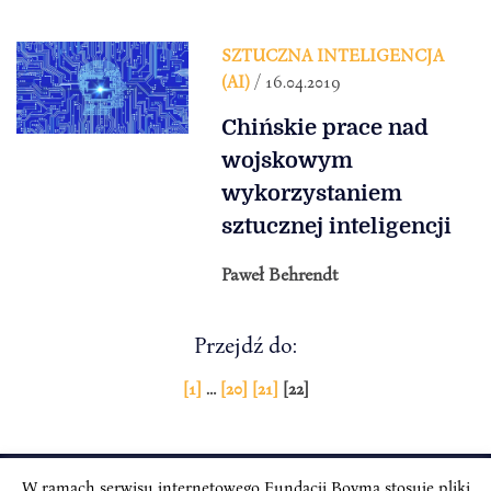
SZTUCZNA INTELIGENCJA
(AI)
/ 16.04.2019
Chińskie prace nad
wojskowym
wykorzystaniem
sztucznej inteligencji
Paweł Behrendt
Przejdź do:
Stronicowanie
[1]
…
[20]
[21]
[22]
wpisów
W ramach serwisu internetowego Fundacji Boyma stosuje pliki