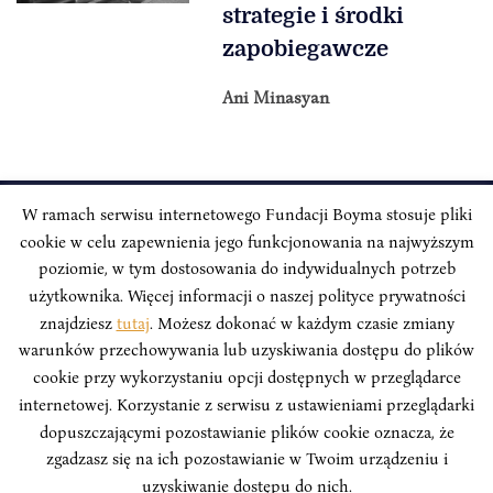
strategie i środki
zapobiegawcze
Ani Minasyan
W ramach serwisu internetowego Fundacji Boyma stosuje pliki
cookie w celu zapewnienia jego funkcjonowania na najwyższym
INSTYTUT BOYMA / Asian Century
Adres korespondencyjny: ul. Freta 11/5, 00-027 Warszawa
poziomie, w tym dostosowania do indywidualnych potrzeb
użytkownika. Więcej informacji o naszej polityce prywatności
Odwiedź nas w mediach społecznościowych:
znajdziesz
tutaj
. Możesz dokonać w każdym czasie zmiany
warunków przechowywania lub uzyskiwania dostępu do plików
cookie przy wykorzystaniu opcji dostępnych w przeglądarce
internetowej. Korzystanie z serwisu z ustawieniami przeglądarki
dopuszczającymi pozostawianie plików cookie oznacza, że
INSTYTUT BOYMA. WSZELKIE PRAWA ZASTRZEŻONE.
Polityka
zgadzasz się na ich pozostawianie w Twoim urządzeniu i
Prywatności Serwisu
Polityka Prywatności Fundacji
uzyskiwanie dostępu do nich.