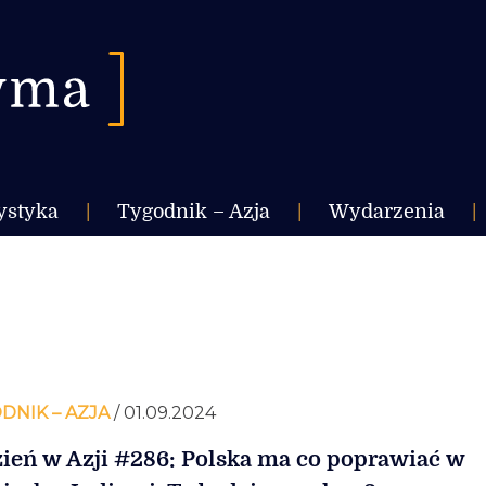
ystyka
|
Tygodnik – Azja
|
Wydarzenia
|
DNIK – AZJA
/ 01.09.2024
ień w Azji #286: Polska ma co poprawiać w