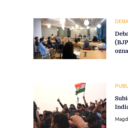
DEBA
Deba
(BJP
ozna
PUBL
Subi
Indi
Magd