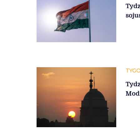
Tydz
soju
TYGO
Tydz
Mod