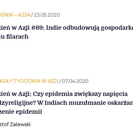
DNIK – AZJA
/ 23.05.2020
ień w Azji #69: Indie odbudowują gospodark
iu filarach
KUŁY TYGODNIA W AZJI
/ 07.04.2020
ień w Azji: Czy epidemia zwiększy napięcia
zyreligijne? W Indiach muzułmanie oskarżan
zenie epidemii
ztof Zalewski