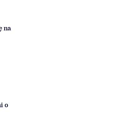
ę na
i o