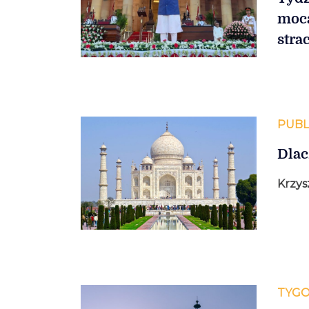
moca
strac
PUBL
Dlac
Krzys
TYGO