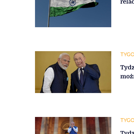
rela
TYGO
Tydz
możn
TYGO
Tydz