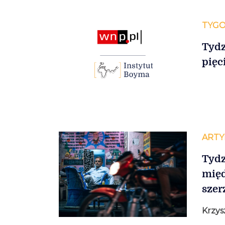
TYGO
Tydz
pięc
ARTY
Tydz
międ
szer
Krzys