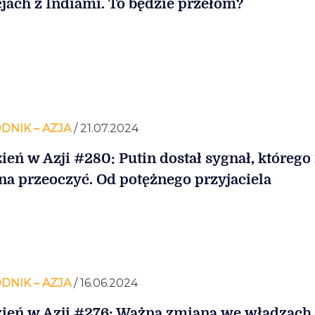
cjach z Indiami. To będzie przełom?
DNIK – AZJA
/ 21.07.2024
ień w Azji #280: Putin dostał sygnał, którego
a przeoczyć. Od potężnego przyjaciela
DNIK – AZJA
/ 16.06.2024
ień w Azji #276: Ważna zmiana we władzach