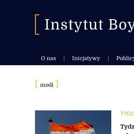
O nas
|
Inicjatywy
|
Public
[
]
modi
TYGO
Tydz