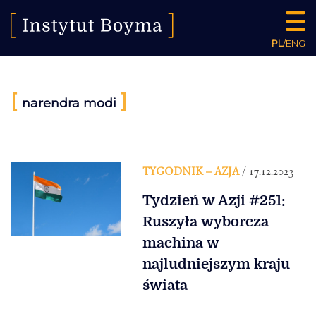
PL
/
ENG
[
]
narendra modi
TYGODNIK – AZJA
/ 17.12.2023
Tydzień w Azji #251:
Ruszyła wyborcza
machina w
najludniejszym kraju
świata