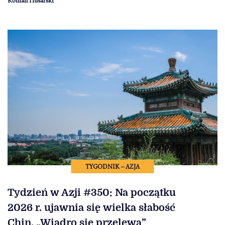
TYGODNIK – AZJA
Tydzień w Azji #350: Na początku
2026 r. ujawnia się wielka słabość
Chin. „Wiadro się przelewa”