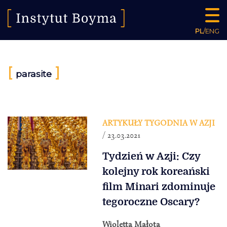
PL
/
ENG
[
]
parasite
ARTYKUŁY TYGODNIA W AZJI
/ 23.03.2021
Tydzień w Azji: Czy
kolejny rok koreański
film Minari zdominuje
tegoroczne Oscary?
Wioletta Małota