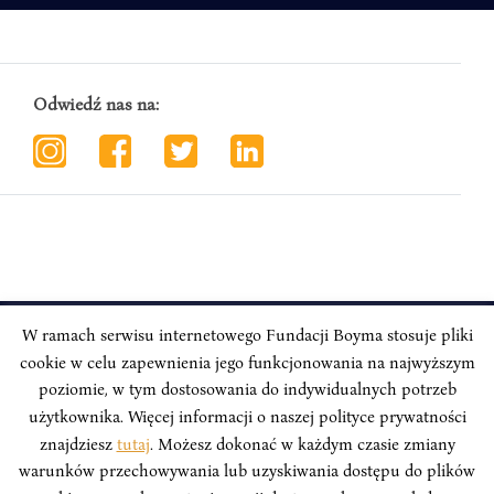
Odwiedź nas na:
W ramach serwisu internetowego Fundacji Boyma stosuje pliki
cookie w celu zapewnienia jego funkcjonowania na najwyższym
INSTYTUT BOYMA / Asian Century
Adres korespondencyjny: ul. Freta 11/5, 00-027 Warszawa
poziomie, w tym dostosowania do indywidualnych potrzeb
użytkownika. Więcej informacji o naszej polityce prywatności
Odwiedź nas w mediach społecznościowych:
znajdziesz
tutaj
. Możesz dokonać w każdym czasie zmiany
warunków przechowywania lub uzyskiwania dostępu do plików