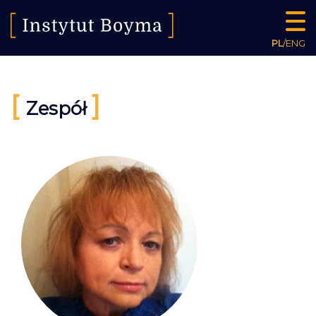
PL
/
ENG
[
]
Zespół