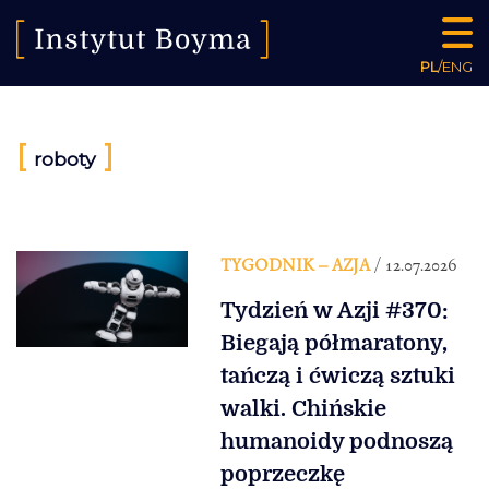
PL
/
ENG
[
]
roboty
TYGODNIK – AZJA
/ 12.07.2026
Tydzień w Azji #370:
Biegają półmaratony,
tańczą i ćwiczą sztuki
walki. Chińskie
humanoidy podnoszą
poprzeczkę