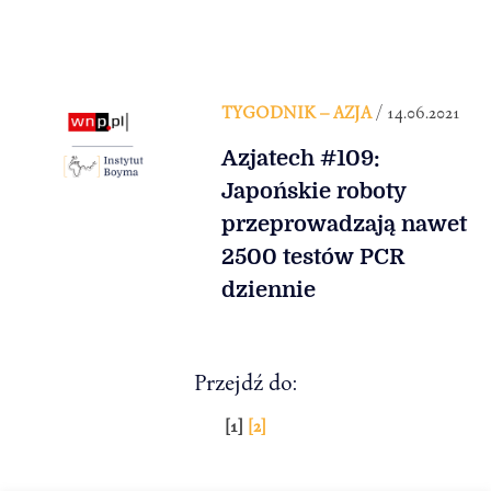
TYGODNIK – AZJA
/ 14.06.2021
Azjatech #109:
Japońskie roboty
przeprowadzają nawet
2500 testów PCR
dziennie
Przejdź do:
Stronicowanie
[1]
[2]
wpisów