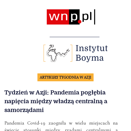
ARTYKUŁY TYGODNIA W AZJI
Tydzień w Azji: Pandemia pogłębia
napięcia między władzą centralną a
samorządami
Pandemia Covid-19 zaogniła w wielu miejscach na
świecie stosunki między rządami centralnymi a