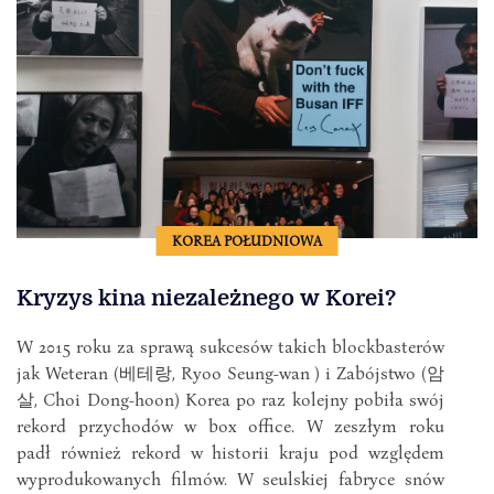
KOREA POŁUDNIOWA
Kryzys kina niezależnego w Korei?
W 2015 roku za sprawą sukcesów takich blockbasterów
jak Weteran (베테랑, Ryoo Seung-wan ) i Zabójstwo (암
살, Choi Dong-hoon) Korea po raz kolejny pobiła swój
rekord przychodów w box office. W zeszłym roku
padł również rekord w historii kraju pod względem
wyprodukowanych filmów. W seulskiej fabryce snów