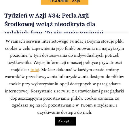
TYGODNIK – AZJA
Tydzień w Azji #34: Perła Azji
Środkowej wciąż nieodkryta dla
polskich firm. To się może zmienić
W ramach serwisu internetowego Fundacji Boyma stosuje pliki
Przegląd Tygodnia w Azji to zbiór najważniejszych
cookie w celu zapewnienia jego funkcjonowania na najwyższym
informacji ze świata polityki i gospodarki państw
poziomie, w tym dostosowania do indywidualnych potrzeb
azjatyckich mijającego tygodnia, tworzony przez
użytkownika. Więcej informacji o naszej polityce prywatności
analityków Instytutu Boyma we współpracy z Polskim
znajdziesz
tutaj
. Możesz dokonać w każdym czasie zmiany
Towarzystwem Wspierania Przedsiębiorczości.
warunków przechowywania lub uzyskiwania dostępu do plików
cookie przy wykorzystaniu opcji dostępnych w przeglądarce
internetowej. Korzystanie z serwisu z ustawieniami przeglądarki
dopuszczającymi pozostawianie plików cookie oznacza, że
zgadzasz się na ich pozostawianie w Twoim urządzeniu i
uzyskiwanie dostępu do nich.
Akceptuj