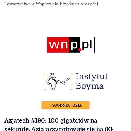
Towarzystwem Wspierania Przedsiębiorczości.
TYGODNIK – AZJA
Azjatech #190: 100 gigabitów na
sekundę. Azja przygotowuje się na 6G