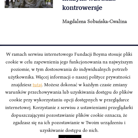
kontrowersje
Magdalena Sobańska-Cwalina
W ramach serwisu internetowego Fundacji Boyma stosuje pliki
cookie w celu zapewnienia jego funkcjonowania na najwyższym
INSTYTUT BOYMA / Asian Century
Adres korespondencyjny: ul. Freta 11/5, 00-027 Warszawa
poziomie, w tym dostosowania do indywidualnych potrzeb
użytkownika. Więcej informacji o naszej polityce prywatności
Odwiedź nas w mediach społecznościowych:
znajdziesz
tutaj
. Możesz dokonać w każdym czasie zmiany
warunków przechowywania lub uzyskiwania dostępu do plików
cookie przy wykorzystaniu opcji dostępnych w przeglądarce
internetowej. Korzystanie z serwisu z ustawieniami przeglądarki
dopuszczającymi pozostawianie plików cookie oznacza, że
INSTYTUT BOYMA. WSZELKIE PRAWA ZASTRZEŻONE.
Polityka
zgadzasz się na ich pozostawianie w Twoim urządzeniu i
Prywatności Serwisu
Polityka Prywatności Fundacji
uzyskiwanie dostępu do nich.
design
Beata Świerczyńska
, development
Alan Głodek