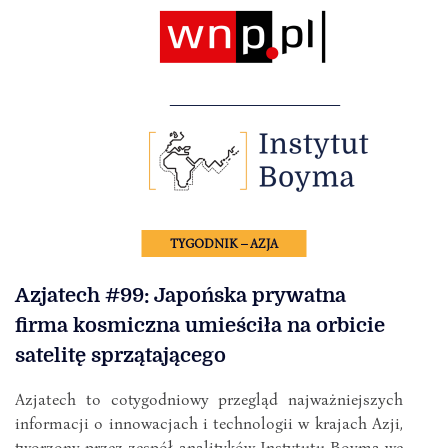
TYGODNIK – AZJA
Azjatech #99: Japońska prywatna
firma kosmiczna umieściła na orbicie
satelitę sprzątającego
Azjatech to cotygodniowy przegląd najważniejszych
informacji o innowacjach i technologii w krajach Azji,
tworzony przez zespół analityków Instytutu Boyma we