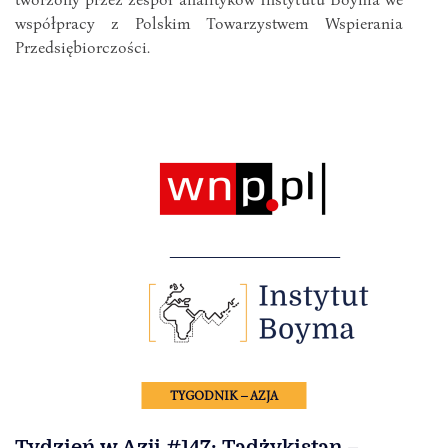
współpracy z Polskim Towarzystwem Wspierania
Przedsiębiorczości.
TYGODNIK – AZJA
Tydzień w Azji #147: Tadżykistan –