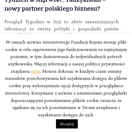
nowy partner polskiego biznesu?
Przegląd Tygodnia w Azji to zbiór najważniejszych
informacji ze świata polityki i gospodarki państw
azjatyckich mijającego tygodnia, tworzony przez
W ramach serwisu internetowego Fundacji Boyma stosuje pliki
analityków Instytutu Boyma we współpracy z Polskim
cookie w celu zapewnienia jego funkcjonowania na najwyższym
Towarzystwem Wspierania Przedsiębiorczości.
poziomie, w tym dostosowania do indywidualnych potrzeb
użytkownika. Więcej informacji o naszej polityce prywatności
znajdziesz
tutaj
. Możesz dokonać w każdym czasie zmiany
warunków przechowywania lub uzyskiwania dostępu do plików
cookie przy wykorzystaniu opcji dostępnych w przeglądarce
internetowej. Korzystanie z serwisu z ustawieniami przeglądarki
dopuszczającymi pozostawianie plików cookie oznacza, że
zgadzasz się na ich pozostawianie w Twoim urządzeniu i
uzyskiwanie dostępu do nich.
Akceptuj