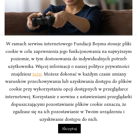
RZECZPOSPOLITA
W ramach serwisu internetowego Fundacji Boyma stosuje pliki
cookie w celu zapewnienia jego funkcjonowania na najwyższym
RP: Rynek gamingowy w Indiach, czyli
poziomie, w tym dostosowania do indywidualnych potrzeb
użytkownika. Więcej informacji o naszej polityce prywatności
krajobraz po rewolucji Jio
znajdziesz
tutaj
. Możesz dokonać w każdym czasie zmiany
Choć dziś rynek gamingowy w Indiach nie jest jeszcze
warunków przechowywania lub uzyskiwania dostępu do plików
najbardziej zyskowny, to z powodu swojej względnej
cookie przy wykorzystaniu opcji dostępnych w przeglądarce
otwartości, młodej i dynamicznej populacji może być
internetowej. Korzystanie z serwisu z ustawieniami przeglądarki
jednym z kluczowych miejsc w przyszłości, gdzie
dopuszczającymi pozostawianie plików cookie oznacza, że
kształtują się globalne trendy i gusta.
zgadzasz się na ich pozostawianie w Twoim urządzeniu i
uzyskiwanie dostępu do nich.
Krzysztof Zalewski
Akceptuj