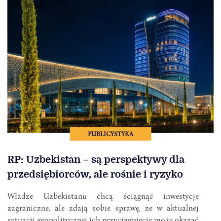
PUBLICYSTYKA
RP: Uzbekistan – są perspektywy dla
przedsiębiorców, ale rośnie i ryzyko
Władze Uzbekistanu chcą ściągnąć inwestycje
zagraniczne, ale zdają sobie sprawę, że w aktualnej
sytuacji geopolitycznej ich przyciągnięcie może okazać