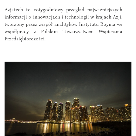
Azjatech to cotygodniowy przegląd najważniejszych
informacji o innowacjach i technologii w krajach Azji,
tworzony przez zespół analityków Instytutu Boyma we
współpracy z Polskim Towarzystwem Wspierania
Przedsiębiorczości.