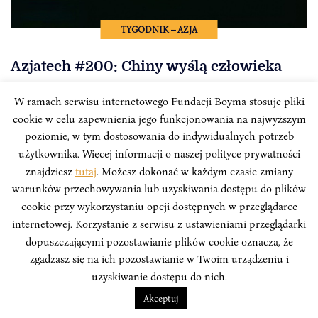
TYGODNIK – AZJA
Azjatech #200: Chiny wyślą człowieka
na Księżyc jeszcze w tej dekadzie
W ramach serwisu internetowego Fundacji Boyma stosuje pliki
Azjatech to cotygodniowy przegląd najważniejszych
cookie w celu zapewnienia jego funkcjonowania na najwyższym
informacji o innowacjach i technologii w krajach Azji,
poziomie, w tym dostosowania do indywidualnych potrzeb
tworzony przez zespół analityków Instytutu Boyma we
użytkownika. Więcej informacji o naszej polityce prywatności
współpracy z Polskim Towarzystwem Wspierania
znajdziesz
tutaj
. Możesz dokonać w każdym czasie zmiany
Przedsiębiorczości.
warunków przechowywania lub uzyskiwania dostępu do plików
cookie przy wykorzystaniu opcji dostępnych w przeglądarce
internetowej. Korzystanie z serwisu z ustawieniami przeglądarki
dopuszczającymi pozostawianie plików cookie oznacza, że
zgadzasz się na ich pozostawianie w Twoim urządzeniu i
uzyskiwanie dostępu do nich.
Akceptuj