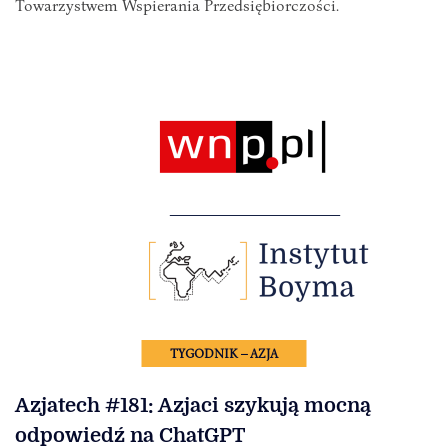
Towarzystwem Wspierania Przedsiębiorczości.
TYGODNIK – AZJA
Azjatech #181: Azjaci szykują mocną
odpowiedź na ChatGPT