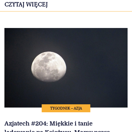
CZYTAJ WIĘCEJ
TYGODNIK – AZJA
Azjatech #204: Miękkie i tanie