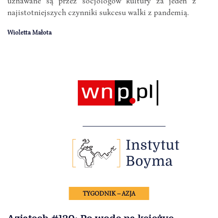
uznawane są przez socjologów kultury za jeden z
najistotniejszych czynniki sukcesu walki z pandemią.
Wioletta Małota
TYGODNIK – AZJA