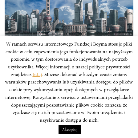
TYGODNIK – AZJA
W ramach serwisu internetowego Fundacji Boyma stosuje pliki
cookie w celu zapewnienia jego funkcjonowania na najwyższym
Tydzień w Azji #256: Chińskie władze
poziomie, w tym dostosowania do indywidualnych potrzeb
serwują bankom kurację szokową
użytkownika. Więcej informacji o naszej polityce prywatności
znajdziesz
tutaj
. Możesz dokonać w każdym czasie zmiany
Przegląd Tygodnia w Azji to zbiór najważniejszych
warunków przechowywania lub uzyskiwania dostępu do plików
informacji ze świata polityki i gospodarki państw
cookie przy wykorzystaniu opcji dostępnych w przeglądarce
azjatyckich mijającego tygodnia, tworzony przez
internetowej. Korzystanie z serwisu z ustawieniami przeglądarki
analityków Instytutu Boyma we współpracy z Polskim
dopuszczającymi pozostawianie plików cookie oznacza, że
Towarzystwem Wspierania Przedsiębiorczości.
zgadzasz się na ich pozostawianie w Twoim urządzeniu i
uzyskiwanie dostępu do nich.
Akceptuj