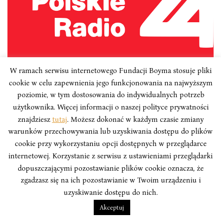
W ramach serwisu internetowego Fundacji Boyma stosuje pliki
INSTYTUT BOYMA W MEDIACH
cookie w celu zapewnienia jego funkcjonowania na najwyższym
poziomie, w tym dostosowania do indywidualnych potrzeb
Adrian Zwoliński dla portalu
użytkownika. Więcej informacji o naszej polityce prywatności
PolskieRadio24.pl o protestach w
znajdziesz
tutaj
. Możesz dokonać w każdym czasie zmiany
Hongkongu
warunków przechowywania lub uzyskiwania dostępu do plików
cookie przy wykorzystaniu opcji dostępnych w przeglądarce
Informujemy, że nasz analityk Adrian Zwoliński
internetowej. Korzystanie z serwisu z ustawieniami przeglądarki
udzielił wywiadu dla portalu PolskieRadio24.pl.
dopuszczającymi pozostawianie plików cookie oznacza, że
Tematem rozmowy były protesty w Hongkongu w
zgadzasz się na ich pozostawianie w Twoim urządzeniu i
kontekście walk o przyszłość regionu oraz kwestia 2047
uzyskiwanie dostępu do nich.
roku.
Akceptuj