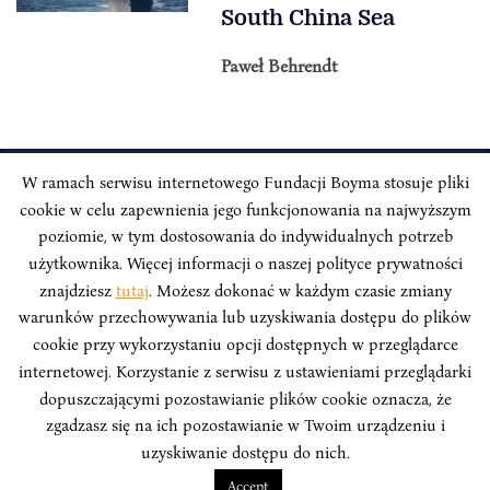
South China Sea
Paweł Behrendt
W ramach serwisu internetowego Fundacji Boyma stosuje pliki
cookie w celu zapewnienia jego funkcjonowania na najwyższym
INSTYTUT BOYMA / Asian Century
Correspondence address: Freta 11/5, 00-227 Warsaw, Poland
poziomie, w tym dostosowania do indywidualnych potrzeb
użytkownika. Więcej informacji o naszej polityce prywatności
Stay Connected, Visit our Social Media Pages:
znajdziesz
tutaj
. Możesz dokonać w każdym czasie zmiany
warunków przechowywania lub uzyskiwania dostępu do plików
cookie przy wykorzystaniu opcji dostępnych w przeglądarce
internetowej. Korzystanie z serwisu z ustawieniami przeglądarki
dopuszczającymi pozostawianie plików cookie oznacza, że
Boym Institute. All right reserved.
Polityka Prywatności Serwisu
zgadzasz się na ich pozostawianie w Twoim urządzeniu i
Polityka Prywatności Fundacji
uzyskiwanie dostępu do nich.
design
Beata Świerczyńska
, development
Alan Głodek
Accept