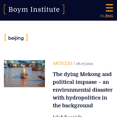
PL
/
ENG
[
]
beijing
ARTICLES
/ 06.07.2021
The dying Mekong and
political impasse – an
environmental disaster
with hydropolitics in
the background