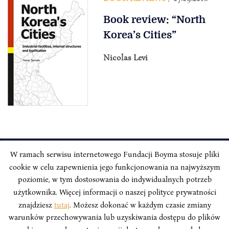
Book review: “North
Korea’s Cities”
Nicolas Levi
W ramach serwisu internetowego Fundacji Boyma stosuje pliki
cookie w celu zapewnienia jego funkcjonowania na najwyższym
INSTYTUT BOYMA / Asian Century
Correspondence address: Freta 11/5, 00-227 Warsaw, Poland
poziomie, w tym dostosowania do indywidualnych potrzeb
użytkownika. Więcej informacji o naszej polityce prywatności
Stay Connected, Visit our Social Media Pages:
znajdziesz
tutaj
. Możesz dokonać w każdym czasie zmiany
warunków przechowywania lub uzyskiwania dostępu do plików