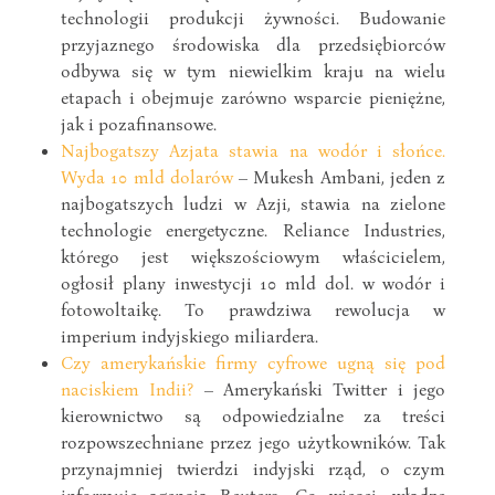
technologii produkcji żywności. Budowanie
przyjaznego środowiska dla przedsiębiorców
odbywa się w tym niewielkim kraju na wielu
etapach i obejmuje zarówno wsparcie pieniężne,
jak i pozafinansowe.
Najbogatszy Azjata stawia na wodór i słońce.
Wyda 10 mld dolarów
– Mukesh Ambani, jeden z
najbogatszych ludzi w Azji, stawia na zielone
technologie energetyczne. Reliance Industries,
którego jest większościowym właścicielem,
ogłosił plany inwestycji 10 mld dol. w wodór i
fotowoltaikę. To prawdziwa rewolucja w
imperium indyjskiego miliardera.
Czy amerykańskie firmy cyfrowe ugną się pod
naciskiem Indii?
– Amerykański Twitter i jego
kierownictwo są odpowiedzialne za treści
rozpowszechniane przez jego użytkowników. Tak
przynajmniej twierdzi indyjski rząd, o czym
informuje agencja Reuters. Co więcej, władze