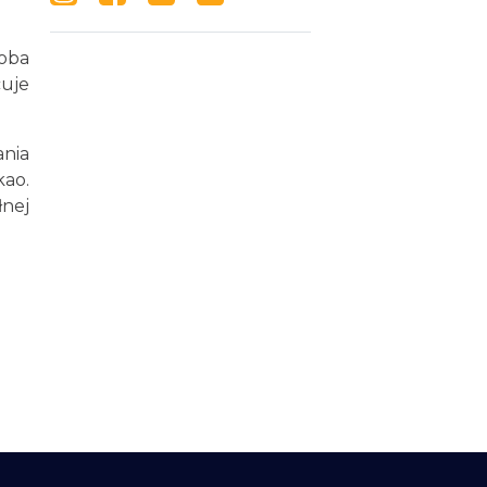
roba
cuje
nia
ao.
łnej