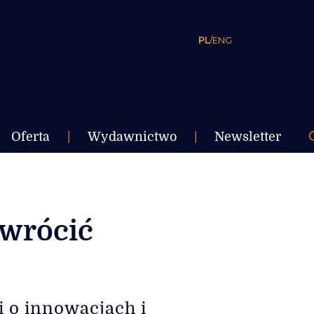
PL
/
ENG
Oferta
|
Wydawnictwo
|
Newsletter
 wrócić
i o innowacjach i