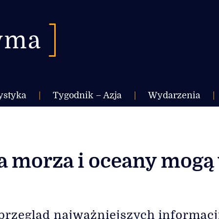
ystyka
|
Tygodnik – Azja
|
Wydarzenia
|
Na morza i oceany mogą
przegląd najważniejszych informacj