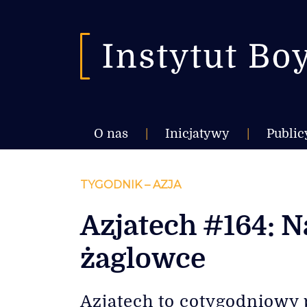
O nas
|
Inicjatywy
|
Public
TYGODNIK – AZJA
Azjatech #164: 
żaglowce
Azjatech to cotygodniowy 