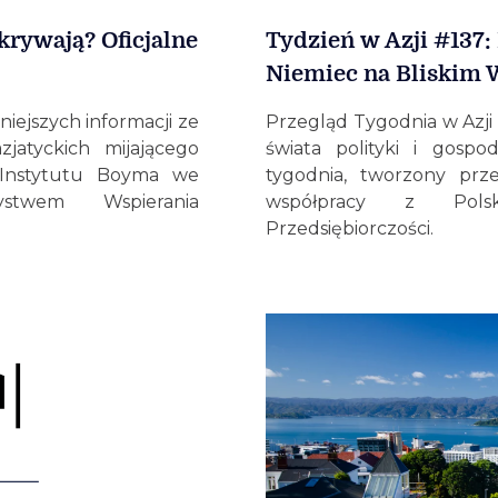
krywają? Oficjalne
Tydzień w Azji #137
Niemiec na Bliskim W
niejszych informacji ze
Przegląd Tygodnia w Azji 
zjatyckich mijającego
świata polityki i gospo
 Instytutu Boyma we
tygodnia, tworzony prz
stwem Wspierania
współpracy z Polsk
Przedsiębiorczości.