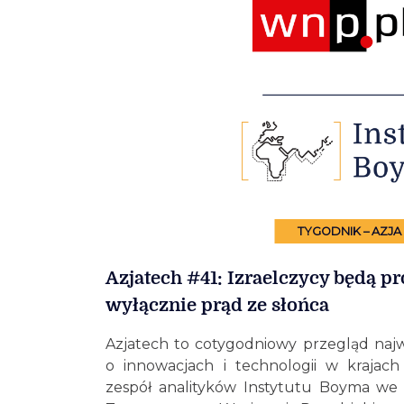
TYGODNIK – AZJA
Azjatech #41: Izraelczycy będą 
wyłącznie prąd ze słońca
Azjatech to cotygodniowy przegląd najw
o innowacjach i technologii w krajach
zespół analityków Instytutu Boyma we