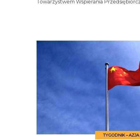
Towarzystwem Wspierania Przedsiębiorcz
TYGODNIK – AZJA