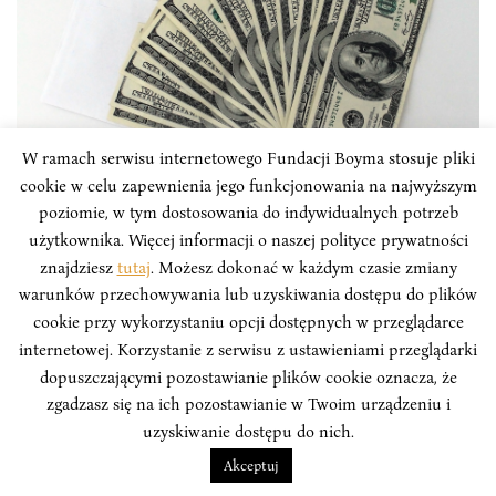
W ramach serwisu internetowego Fundacji Boyma stosuje pliki
PUBLICYSTYKA
cookie w celu zapewnienia jego funkcjonowania na najwyższym
poziomie, w tym dostosowania do indywidualnych potrzeb
Armenia: Trwa instytucjonalna walka z
użytkownika. Więcej informacji o naszej polityce prywatności
znajdziesz
tutaj
. Możesz dokonać w każdym czasie zmiany
korupcją
warunków przechowywania lub uzyskiwania dostępu do plików
Po aksamitnej rewolucji 2018 roku nowa władza
cookie przy wykorzystaniu opcji dostępnych w przeglądarce
Armenii podjęła kroki i działania, by zwalczyć
internetowej. Korzystanie z serwisu z ustawieniami przeglądarki
korupcję, która przez kilkadziesiąt lat zakorzeniona
dopuszczającymi pozostawianie plików cookie oznacza, że
była w sferze instytucjonalnej i w sferze społecznej. W
zgadzasz się na ich pozostawianie w Twoim urządzeniu i
celu pełnego przeciwdziałania występowaniu takiej
uzyskiwanie dostępu do nich.
patologii w państwie Zgromadzenie Narodowe
Akceptuj
opracowało nową strategię na lata 2019-22 (...)