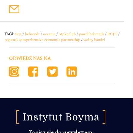
TAGI:
Azja
/
behrendt
/
oceania
/
otokoclub
/
paweł behrendt
/
RCEP
/
regional comprehensive economic partnership
/
wolny handel
ODWIEDŹ NAS NA:
Zapisz się do newslettera: