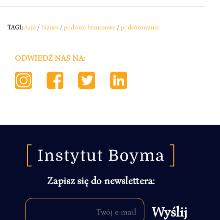
TAGI:
Azja
/
biznes
/
podróże biznesowe
/
podróżowanie
ODWIEDŹ NAS NA:
Zapisz się do newslettera: