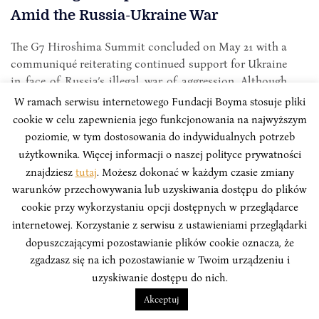
Amid the Russia-Ukraine War
The G7 Hiroshima Summit concluded on May 21 with a
communiqué reiterating continued support for Ukraine
in face of Russia’s illegal war of aggression. Although
Japan was perceived at the onset of the war as reluctant
W ramach serwisu internetowego Fundacji Boyma stosuje pliki
to go beyond condemning Russia at the expense of its
cookie w celu zapewnienia jego funkcjonowania na najwyższym
own interests, it has since become one of the leading
poziomie, w tym dostosowania do indywidualnych potrzeb
countries taking action during the war.
użytkownika. Więcej informacji o naszej polityce prywatności
znajdziesz
tutaj
. Możesz dokonać w każdym czasie zmiany
Rintaro Nishimura
warunków przechowywania lub uzyskiwania dostępu do plików
cookie przy wykorzystaniu opcji dostępnych w przeglądarce
internetowej. Korzystanie z serwisu z ustawieniami przeglądarki
dopuszczającymi pozostawianie plików cookie oznacza, że
zgadzasz się na ich pozostawianie w Twoim urządzeniu i
uzyskiwanie dostępu do nich.
Akceptuj