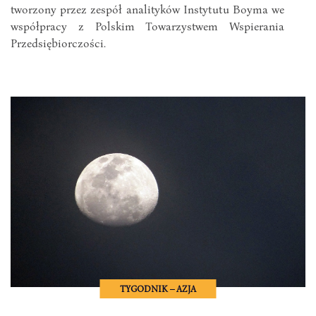
tworzony przez zespół analityków Instytutu Boyma we
współpracy z Polskim Towarzystwem Wspierania
Przedsiębiorczości.
TYGODNIK – AZJA